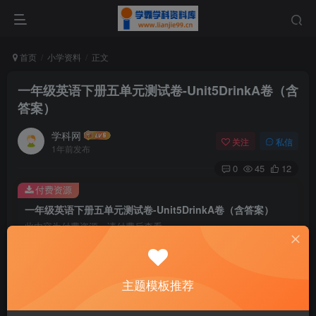
首页
小学资料
正文
一年级英语下册五单元测试卷-Unit5DrinkA卷（含
答案）
学科网
关注
私信
1年前发布
0
45
12
付费资源
一年级英语下册五单元测试卷-Unit5DrinkA卷（含答案）
此内容为付费资源，请付费后查看
9.6
￥
免费
免费
主题模板推荐
黄金会员
钻石会员
暂时无法购买，请与站长联系