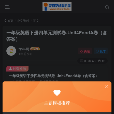
首页
小学资料
正文
一年级英语下册四单元测试卷-Unit4FoodA卷（含
答案）
学科网
关注
私信
1年前发布
0
48
12
付费资源
一年级英语下册四单元测试卷-Unit4FoodA卷（含答案）
此内容为付费资源，请付费后查看
9.9
￥
免费
免费
主题模板推荐
黄金会员
钻石会员
暂时无法购买，请与站长联系