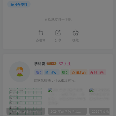
小学资料
喜欢就支持一下吧
点赞
8
分享
收藏
学科网
关注
0
1.6W+
0
15.5W+
56.1W+
这家伙很懒，什么都没有写...
三年级语文上册一字三描红写字表字帖
2024年高考数学试卷（文）（全国甲卷）（空白卷）