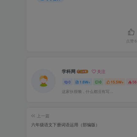
点赞
6
学科网
关注
0
1.6W+
0
15.5W+
56
这家伙很懒，什么都没有写...
上一篇
六年级语文下册词语运用（部编版）