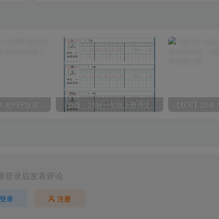
2025春新版三下人教PEP版英语背记表5页
（新版）25秋一年级上册语文生字字帖（100字）
请登录后发表评论
登录
注册