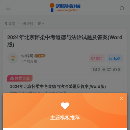
首页
中考资料
正文
2024年北京怀柔中考道德与法治试题及答案(Word
版)
学科网
关注
私信
1年前发布
0
37
5
付费资源
2024年北京怀柔中考道德与法治试题及答案(Word版)
此内容为付费资源，请付费后查看
9.6
￥
免费
免费
主题模板推荐
黄金会员
钻石会员
暂时无法购买，请与站长联系