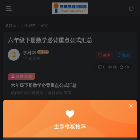
首页
小学资料
正文
六年级下册数学必背重点公式汇总
学科网
关注
私信
1年前发布
0
26
10
付费资源
六年级下册数学必背重点公式汇总
此内容为付费资源，请付费后查看
9.6
￥
免费
免费
黄金会员
钻石会员
主题模板推荐
暂时无法购买，请与站长联系
您当前未登录！建议登陆后购买，可保存购买订单