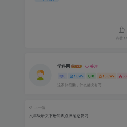
点赞
1
学科网
关注
0
1.6W+
0
15.5W+
56
这家伙很懒，什么都没有写...
上一篇
六年级语文下册知识点归纳总复习