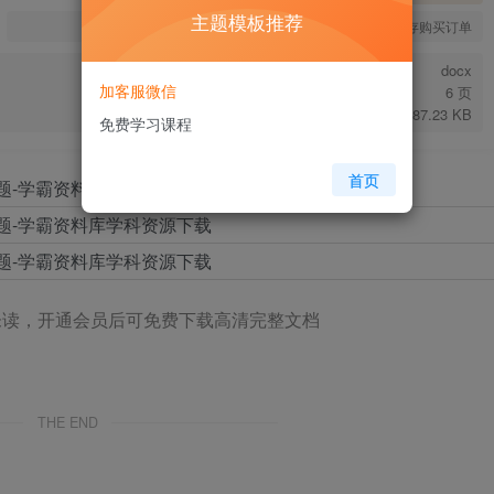
主题模板推荐
您当前未登录！建议登陆后购买，可保存购买订单
docx
加客服微信
6 页
87.23 KB
免费学习课程
首页
未读，开通会员后可免费下载高清完整文档
THE END