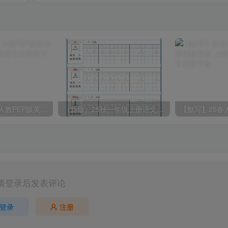
2025春新版三下人教PEP版英语背记表5页
（新版）25秋一年级上册语文生字字帖（100字）
请登录后发表评论
登录
注册