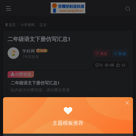
首页
小学资料
正文
二年级语文下册仿写汇总1
学科网
关注
私信
1年前发布
0
48
12
付费资源
二年级语文下册仿写汇总1
此内容为付费资源，请付费后查看
9.9
￥
免费
免费
黄金会员
钻石会员
主题模板推荐
暂时无法购买，请与站长联系
您当前未登录！建议登陆后购买，可保存购买订单