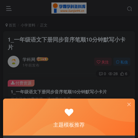
首页
小学资料
正文
1_一年级语文下册同步音序笔顺10分钟默写小卡
片
学科网
关注
私信
1年前发布
0
28
6
付费资源
1_一年级语文下册同步音序笔顺10分钟默写小卡片
此内容为付费资源，请付费后查看
9.6
￥
免费
免费
主题模板推荐
黄金会员
钻石会员
暂时无法购买，请与站长联系