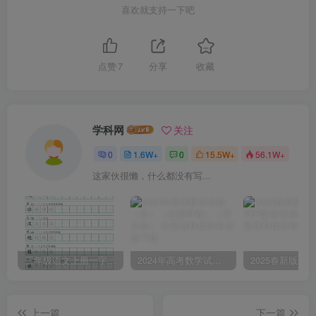
喜欢就支持一下吧
点赞
7
分享
收藏
学科网
关注
0
1.6W+
0
15.5W+
56.1W+
这家伙很懒，什么都没有写...
三年级语文上册一字三描红写字表字帖
2024年高考数学试卷（文）（全国甲卷）（空白卷）
上一篇
下一篇