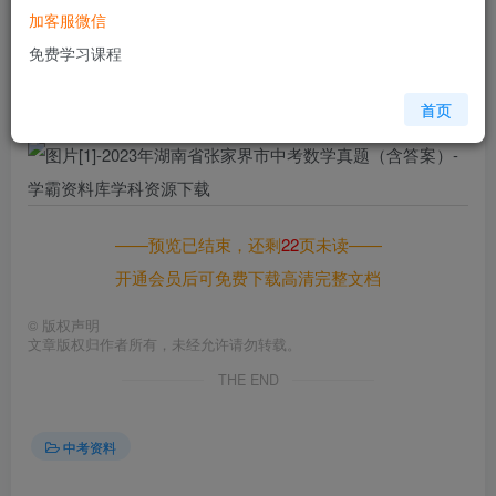
加客服微信
格式
docx
免费学习课程
页数
23 页
大小
1.22 MB
首页
——预览已结束，还剩
22
页未读——
开通会员后可免费下载高清完整文档
©
版权声明
文章版权归作者所有，未经允许请勿转载。
THE END
中考资料