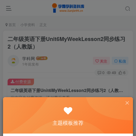
首页
小学资料
正文
二年级英语下册Unit6MyWeekLesson2同步练习
2（人教版）
学科网
关注
私信
1年前发布
0
49
6
付费资源
二年级英语下册Unit6MyWeekLesson2同步练习2（人教版）
此内容为付费资源，请付费后查看
9.6
￥
免费
免费
主题模板推荐
黄金会员
钻石会员
暂时无法购买，请与站长联系