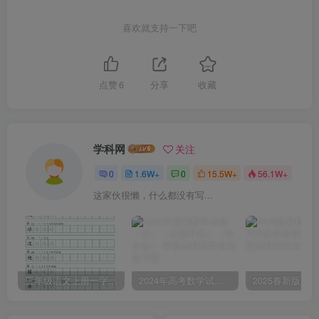
喜欢就支持一下吧
点赞
6
分享
收藏
学科网
关注
0
1.6W+
0
15.5W+
56.1W+
这家伙很懒，什么都没有写...
三年级语文上册一字三描红写字表字帖
2024年高考数学试卷（文）（全国甲卷）（空白卷）