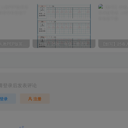
2025春新版三下人教PEP版英语背记表5页
（新版）25秋一年级上册语文生字字帖（100字）
请登录后发表评论
登录
注册