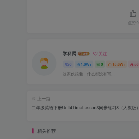
点赞
9
学科网
关注
0
1.6W+
0
15.6W+
56
这家伙很懒，什么都没有写...
上一篇
二年级英语下册Unit4TimeLesson3同步练习3（人教版
相关推荐