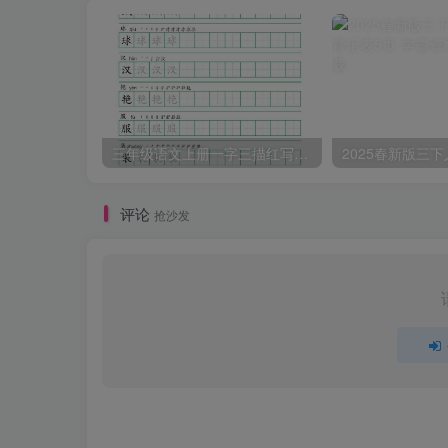
三年级语文上册一字三描红写字表字帖
评论
抢沙发