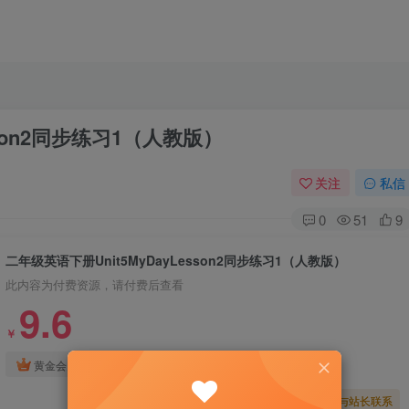
sson2同步练习1（人教版）
关注
私信
0
51
9
二年级英语下册Unit5MyDayLesson2同步练习1（人教版）
此内容为付费资源，请付费后查看
9.6
￥
免费
免费
黄金会员
钻石会员
暂时无法购买，请与站长联系