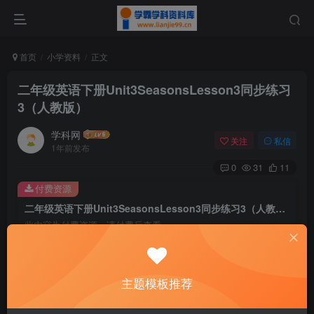
首页
小学资料
正文
二年级英语下册Unit3SeasonsLesson3同步练习
3（人教版）
学科网
关注
私信
1年前发布
0
31
11
付费资源
二年级英语下册Unit3SeasonsLesson3同步练习3（人教版）
此内容为付费资源，请付费后查看
9.6
￥
免费
免费
主题模板推荐
黄金会员
钻石会员
暂时无法购买，请与站长联系