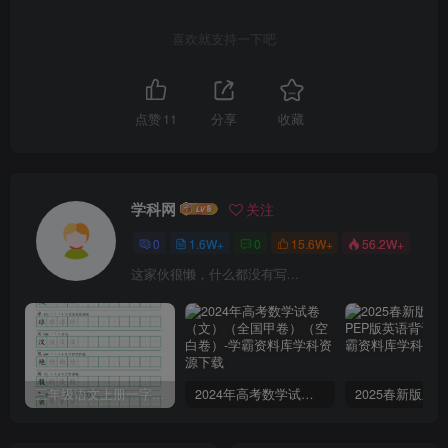
喜欢就支持一下吧
点赞
11
分享
收藏
学科网
关注
0
1.6W+
0
15.6W+
56.2W+
这家伙很懒，什么都没有写...
三年级语文上册一字三描红写字表字帖
2024年高考数学试卷（文）（全国甲卷）（空白卷）