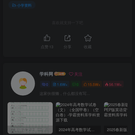
小学资料
喜欢就支持一下吧
点赞
13
分享
收藏
学科网
关注
0
1.6W+
0
15.5W+
56.1W+
这家伙很懒，什么都没有写...
三年级语文上册一字三描红写字表字帖
2024年高考数学试卷（文）（全国甲卷）（空白卷）