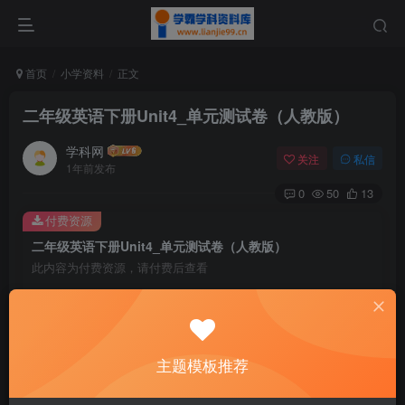
首页
小学资料
正文
二年级英语下册Unit4_单元测试卷（人教版）
学科网
关注
私信
1年前发布
0
50
13
付费资源
二年级英语下册Unit4_单元测试卷（人教版）
此内容为付费资源，请付费后查看
9.6
￥
免费
免费
黄金会员
钻石会员
主题模板推荐
暂时无法购买，请与站长联系
您当前未登录！建议登陆后购买，可保存购买订单