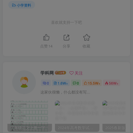
小学资料
喜欢就支持一下吧
点赞
14
分享
收藏
学科网
关注
0
1.6W+
0
15.5W+
56W+
这家伙很懒，什么都没有写...
三年级语文上册一字三描红写字表字帖
2024年高考数学试卷（文）（全国甲卷）（空白卷）