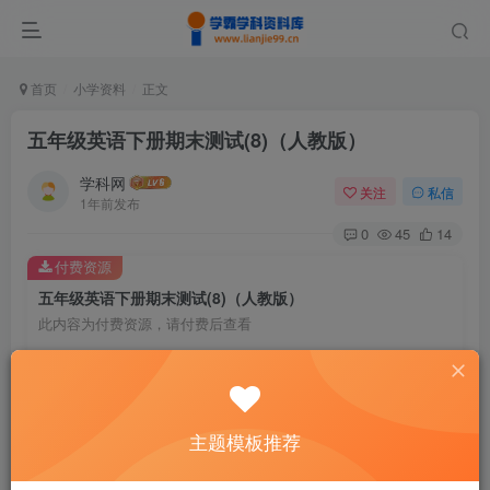
首页
小学资料
正文
五年级英语下册期末测试(8)（人教版）
学科网
关注
私信
1年前发布
0
45
14
付费资源
五年级英语下册期末测试(8)（人教版）
此内容为付费资源，请付费后查看
9.9
￥
免费
免费
黄金会员
钻石会员
主题模板推荐
暂时无法购买，请与站长联系
您当前未登录！建议登陆后购买，可保存购买订单