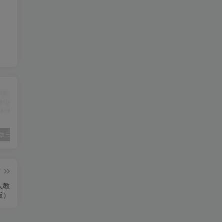
2025春新版三下人教PEP版英语背记表5页
（新版）25秋一年级上册语文生字字帖（100字）
2022年湖南省张家界市中考语文真题（空白卷）
篇
（人教
版）