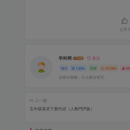
点赞
9
学科网
关注
0
1.6W+
0
15.5W+
56
这家伙很懒，什么都没有写...
上一篇
五年级英语下册代词（人教PEP版）