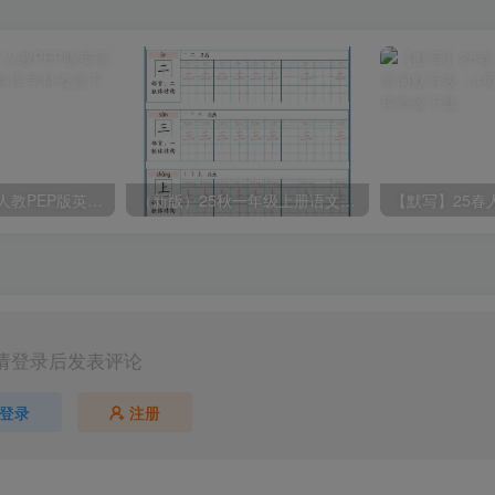
2025春新版三下人教PEP版英语背记表5页
（新版）25秋一年级上册语文生字字帖（100字）
请登录后发表评论
登录
注册