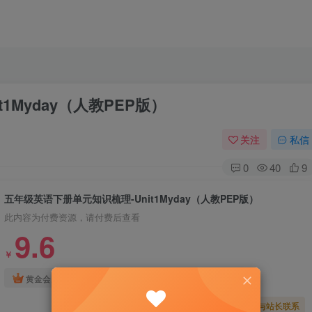
1Myday（人教PEP版）
关注
私信
0
40
9
五年级英语下册单元知识梳理-Unit1Myday（人教PEP版）
此内容为付费资源，请付费后查看
9.6
￥
免费
免费
黄金会员
钻石会员
暂时无法购买，请与站长联系