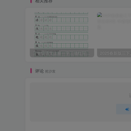
相关推荐
三年级语文上册一字三描红写字表字帖
评论
抢沙发