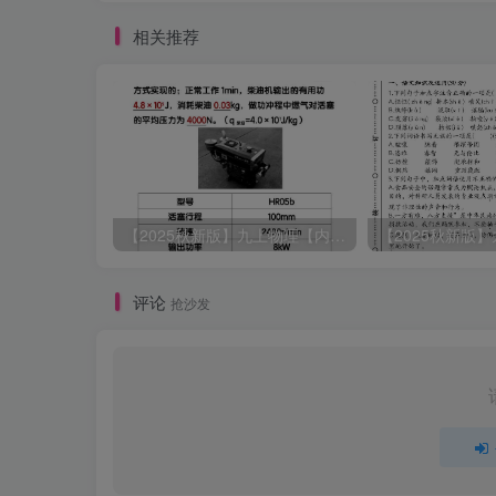
相关推荐
【2025秋新版】九上物理【内能】必刷易错题
评论
抢沙发