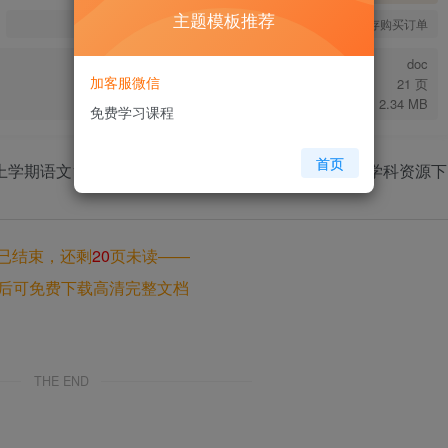
主题模板推荐
您当前未登录！建议登陆后购买，可保存购买订单
doc
加客服微信
21 页
2.34 MB
免费学习课程
首页
已结束，还剩
20
页未读——
后可免费下载高清完整文档
THE END