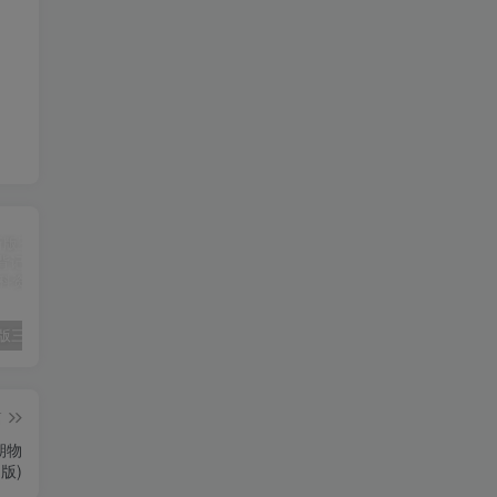
2025春新版三下人教PEP版英语背记表5页
（新版）25秋一年级上册语文生字字帖（100字）
2022年湖南省张家界市中考语文真题（空白卷）
篇
期物
版)