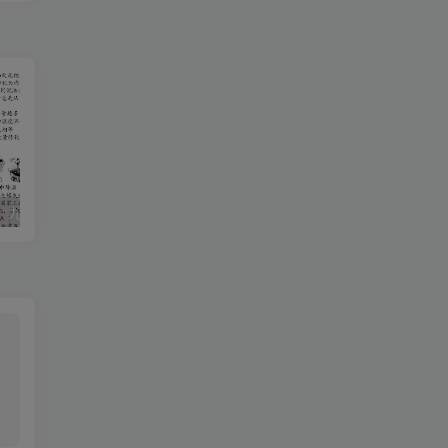
【2025秋新版】九年级【物理】上册期末达标测试卷（含答案）
2020-2021学年河南省驻马店市平舆县八年级上学期期中数学试题及答案(Word版)