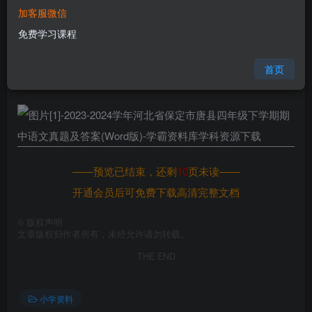
加客服微信
您当前未登录！建议登陆后购买，可保存购买订单
免费学习课程
格式
doc
页数
11 页
首页
大小
348.50 KB
——预览已结束，还剩
10
页未读——
开通会员后可免费下载高清完整文档
©
版权声明
文章版权归作者所有，未经允许请勿转载。
THE END
小学资料