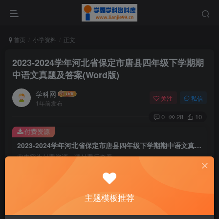
首页
小学资料
正文
2023-2024学年河北省保定市唐县四年级下学期期
中语文真题及答案(Word版)
学科网
关注
私信
1年前发布
0
28
10
付费资源
2023-2024学年河北省保定市唐县四年级下学期期中语文真题及答案(Word版)
此内容为付费资源，请付费后查看
9.9
￥
免费
免费
主题模板推荐
黄金会员
钻石会员
暂时无法购买，请与站长联系