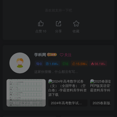
喜欢就支持一下吧
点赞
10
分享
收藏
学科网
关注
0
1.6W+
0
15.5W+
56.1W+
这家伙很懒，什么都没有写...
三年级语文上册一字三描红写字表字帖
2024年高考数学试卷（文）（全国甲卷）（空白卷）