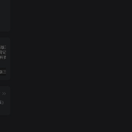
2025春新版三下人教PEP版英语背记表5页
（新版）25秋一年级上册语文生字字帖（100字）
2022年湖南省张家界市中考语文真题（空白卷）
篇
版）