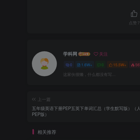
点赞
7
学科网
关注
0
1.6W+
0
15.5W+
5
这家伙很懒，什么都没有写...
上一篇
五年级英语下册PEP五英下单词汇总（学生默写版）（
PEP版）
相关推荐