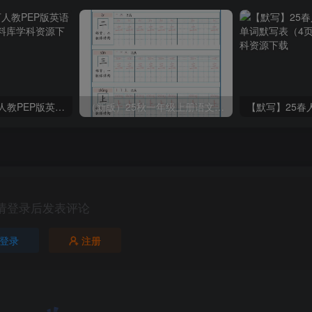
2025春新版三下人教PEP版英语背记表5页
（新版）25秋一年级上册语文生字字帖（100字）
请登录后发表评论
登录
注册