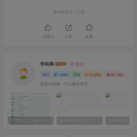
喜欢就支持一下吧
点赞
5
分享
收藏
学科网
关注
0
1.6W+
0
15.5W+
56.1W+
这家伙很懒，什么都没有写...
三年级语文上册一字三描红写字表字帖
2024年高考数学试卷（文）（全国甲卷）（空白卷）