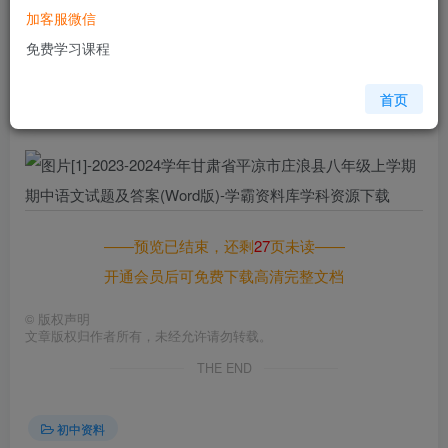
加客服微信
您当前未登录！建议登陆后购买，可保存购买订单
免费学习课程
格式
doc
页数
28 页
首页
大小
203.50 KB
——预览已结束，还剩
27
页未读——
开通会员后可免费下载高清完整文档
©
版权声明
文章版权归作者所有，未经允许请勿转载。
THE END
初中资料