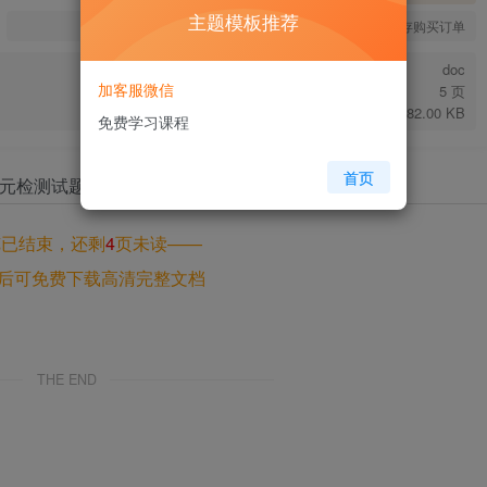
主题模板推荐
您当前未登录！建议登陆后购买，可保存购买订单
doc
加客服微信
5 页
582.00 KB
免费学习课程
首页
览已结束，还剩
4
页未读——
后可免费下载高清完整文档
THE END