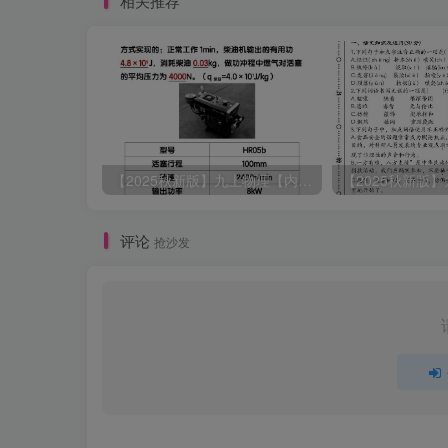
相关推荐
【2025秋新版】九上物理【内能】必刷易错题
评论
抢沙发