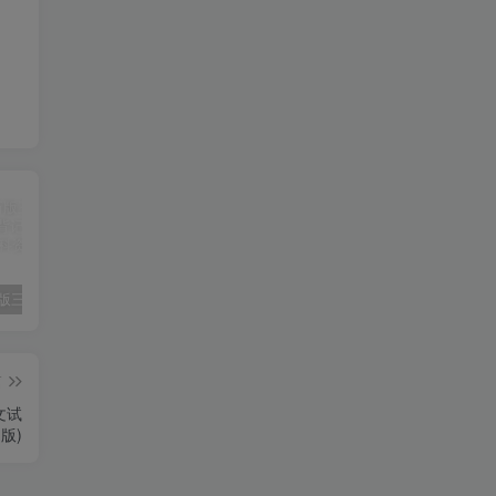
2025春新版三下人教PEP版英语背记表5页
（新版）25秋一年级上册语文生字字帖（100字）
2022年湖南省张家界市中考语文真题（空白卷）
篇
文试
版)