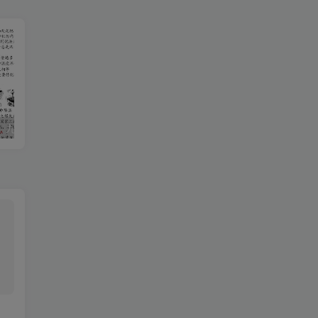
【2025秋新版】九年级【物理】上册期末达标测试卷（含答案）
2020-2021学年河南省驻马店市平舆县八年级上学期期中数学试题及答案(Word版)