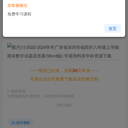
加客服微信
您当前未登录！建议登陆后购买，可保存购买订单
免费学习课程
格式
doc
页数
25 页
首页
大小
781.00 KB
——预览已结束，还剩
24
页未读——
开通会员后可免费下载高清完整文档
©
版权声明
文章版权归作者所有，未经允许请勿转载。
THE END
初中资料