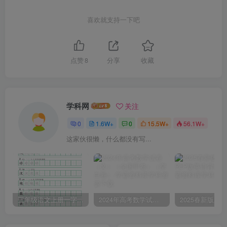
喜欢就支持一下吧
点赞
8
分享
收藏
学科网
关注
0
1.6W+
0
15.5W+
56.1W+
这家伙很懒，什么都没有写...
三年级语文上册一字三描红写字表字帖
2024年高考数学试卷（文）（全国甲卷）（空白卷）