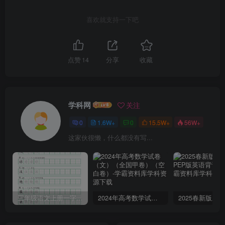
喜欢就支持一下吧
点赞
14
分享
收藏
学科网
关注
0
1.6W+
0
15.5W+
56W+
这家伙很懒，什么都没有写...
三年级语文上册一字三描红写字表字帖
2024年高考数学试卷（文）（全国甲卷）（空白卷）