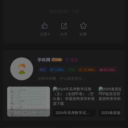
喜欢就支持一下吧
点赞
5
分享
收藏
学科网
关注
0
1.6W+
0
15.6W+
56.2W+
这家伙很懒，什么都没有写...
三年级语文上册一字三描红写字表字帖
2024年高考数学试卷（文）（全国甲卷）（空白卷）