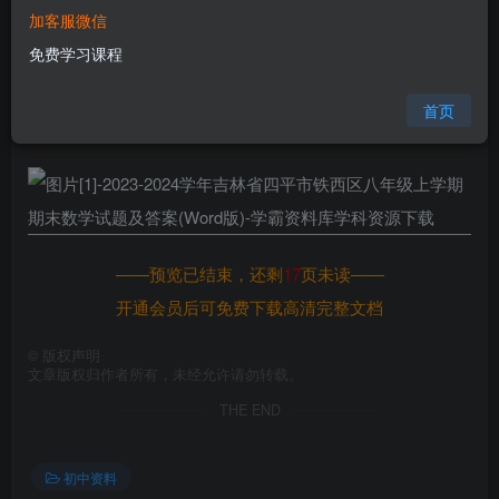
加客服微信
您当前未登录！建议登陆后购买，可保存购买订单
免费学习课程
格式
doc
页数
18 页
首页
大小
2.14 MB
——预览已结束，还剩
17
页未读——
开通会员后可免费下载高清完整文档
©
版权声明
文章版权归作者所有，未经允许请勿转载。
THE END
初中资料