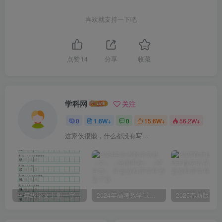
喜欢就支持一下吧
点赞
14
分享
收藏
学科网
关注
0
1.6W+
0
15.6W+
56.2W+
这家伙很懒，什么都没有写...
三年级语文上册一字三描红写字表字帖
2024年高考数学试卷（文）（全国甲卷）（空白卷）