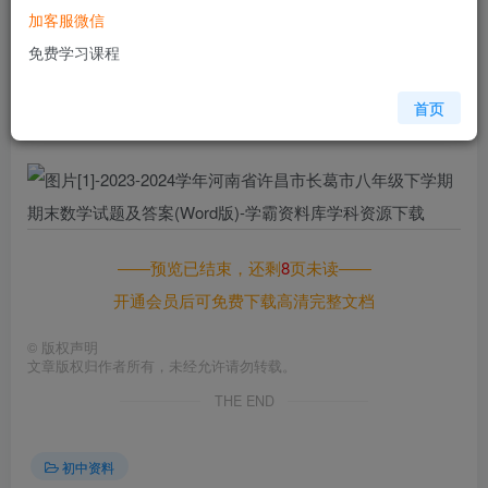
加客服微信
您当前未登录！建议登陆后购买，可保存购买订单
免费学习课程
格式
doc
页数
9 页
首页
大小
986.50 KB
——预览已结束，还剩
8
页未读——
开通会员后可免费下载高清完整文档
©
版权声明
文章版权归作者所有，未经允许请勿转载。
THE END
初中资料