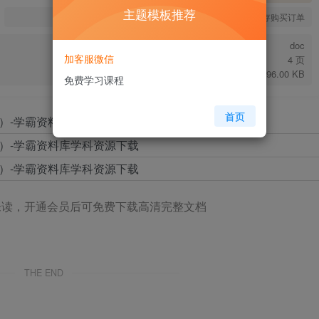
主题模板推荐
您当前未登录！建议登陆后购买，可保存购买订单
doc
加客服微信
4 页
496.00 KB
免费学习课程
首页
未读，开通会员后可免费下载高清完整文档
THE END