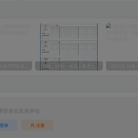
2025春新版三下人教PEP版英语背记表5页
（新版）25秋一年级上册语文生字字帖（100字）
请登录后发表评论
登录
注册