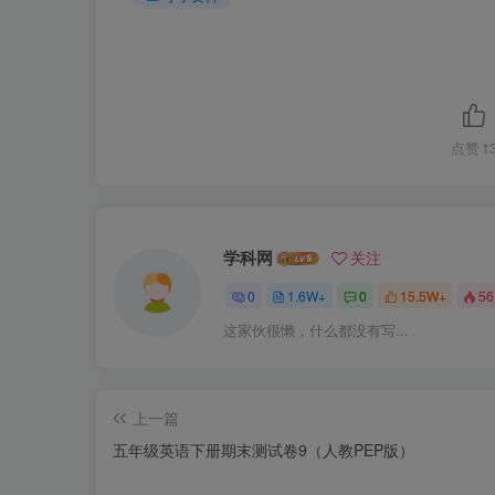
点赞
1
学科网
关注
0
1.6W+
0
15.5W+
56
这家伙很懒，什么都没有写...
上一篇
五年级英语下册期末测试卷9（人教PEP版）