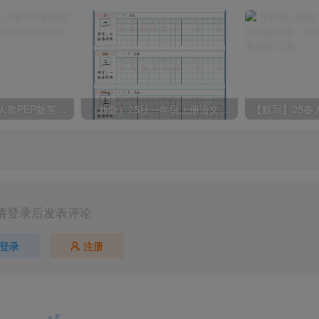
2025春新版三下人教PEP版英语背记表5页
（新版）25秋一年级上册语文生字字帖（100字）
请登录后发表评论
登录
注册