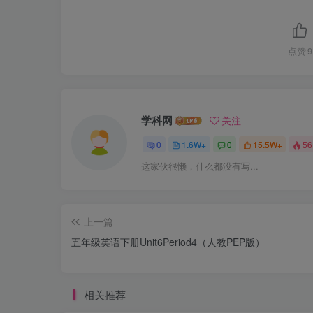
点赞
9
学科网
关注
0
1.6W+
0
15.5W+
56
这家伙很懒，什么都没有写...
上一篇
五年级英语下册Unit6Period4（人教PEP版）
相关推荐