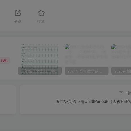
分享
收藏
.1W+
三年级语文上册一字三描红写字表字帖
2024年高考数学试卷（文）（全国甲卷）（空白卷）
下一
五年级英语下册Unit6Period6（人教PEP