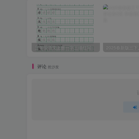
三年级语文上册一字三描红写字表字帖
评论
抢沙发