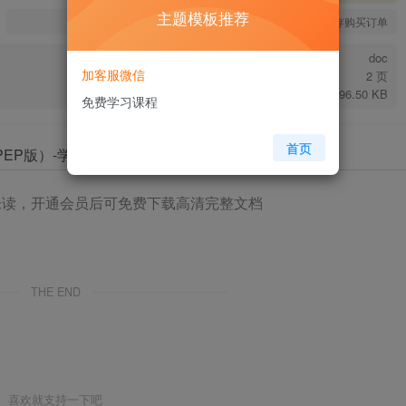
主题模板推荐
您当前未登录！建议登陆后购买，可保存购买订单
doc
加客服微信
2 页
196.50 KB
免费学习课程
首页
未读，开通会员后可免费下载高清完整文档
THE END
喜欢就支持一下吧