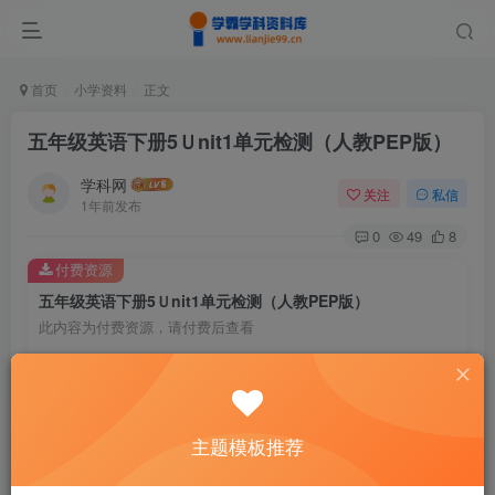
首页
小学资料
正文
五年级英语下册5Ｕnit1单元检测（人教PEP版）
学科网
关注
私信
1年前发布
0
49
8
付费资源
五年级英语下册5Ｕnit1单元检测（人教PEP版）
此内容为付费资源，请付费后查看
9.9
￥
免费
免费
黄金会员
钻石会员
主题模板推荐
暂时无法购买，请与站长联系
您当前未登录！建议登陆后购买，可保存购买订单