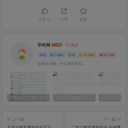
点赞
15
分享
收藏
学科网
关注
0
1.6W+
0
15.5W+
56.1W+
这家伙很懒，什么都没有写...
三年级语文上册一字三描红写字表字帖
2024年高考数学试卷（文）（全国甲卷）（空白卷）
上一篇
下一篇
五升六数学暑假作业五下
二升三数学暑假作业-加减乘