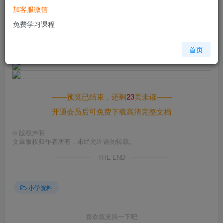
加客服微信
格式
pdf
免费学习课程
页数
25 页
大小
371.66 KB
首页
——预览已结束，还剩
23
页未读——
开通会员后可免费下载高清完整文档
©
版权声明
文章版权归作者所有，未经允许请勿转载。
THE END
小学资料
喜欢就支持一下吧