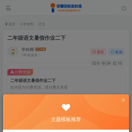
首页
小学资料
正文
二年级语文暑假作业二下
学科网
关注
私信
1年前发布
0
24
15
付费资源
二年级语文暑假作业二下
此内容为付费资源，请付费后查看
9.9
￥
免费
免费
黄金会员
钻石会员
主题模板推荐
暂时无法购买，请与站长联系
您当前未登录！建议登陆后购买，可保存购买订单