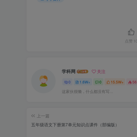
点赞
1
学科网
关注
0
1.6W+
0
15.5W+
56
这家伙很懒，什么都没有写...
上一篇
五年级语文下册第7单元知识点课件（部编版）