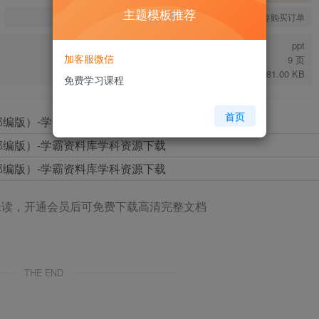
主题模板推荐
您当前未登录！建议登陆后购买，可保存购买订单
ppt
加客服微信
9 页
181.00 KB
免费学习课程
首页
未读，开通会员后可免费下载高清完整文档
THE END