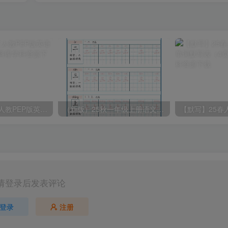
2025春新版三下人教PEP版英语背记表5页
（新版）25秋一年级上册语文生字字帖（100字）
请登录后发表评论
登录
注册