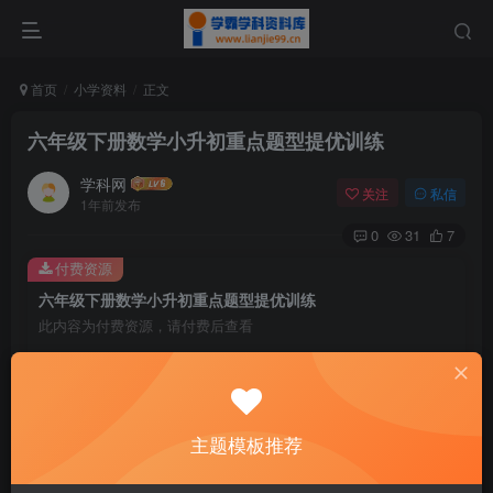
首页
小学资料
正文
六年级下册数学小升初重点题型提优训练
学科网
关注
私信
1年前发布
0
31
7
付费资源
六年级下册数学小升初重点题型提优训练
此内容为付费资源，请付费后查看
9.9
￥
免费
免费
黄金会员
钻石会员
主题模板推荐
暂时无法购买，请与站长联系
您当前未登录！建议登陆后购买，可保存购买订单