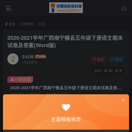
首页
小学资料
正文
2020-2021学年广西南宁横县五年级下册语文期末
试卷及答案(Word版)
学科网
关注
私信
1年前发布
0
32
8
付费资源
2020-2021学年广西南宁横县五年级下册语文期末试卷及答案(Word版)
此内容为付费资源，请付费后查看
9.9
￥
免费
免费
主题模板推荐
黄金会员
钻石会员
暂时无法购买，请与站长联系