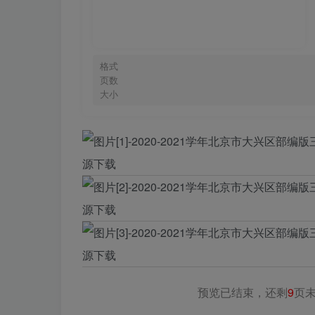
格式
页数
大小
预览已结束，还剩
9
页