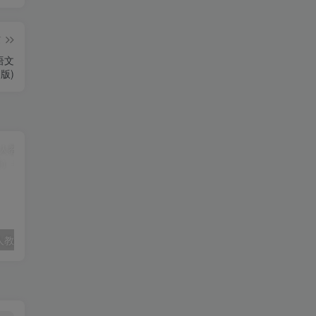
篇
语文
版)
【默写】25春人教pep五下英语单词默写表（4页）
【句式转换】五年级下册语文试题-句式转换专练卷人教部编版（含答案）