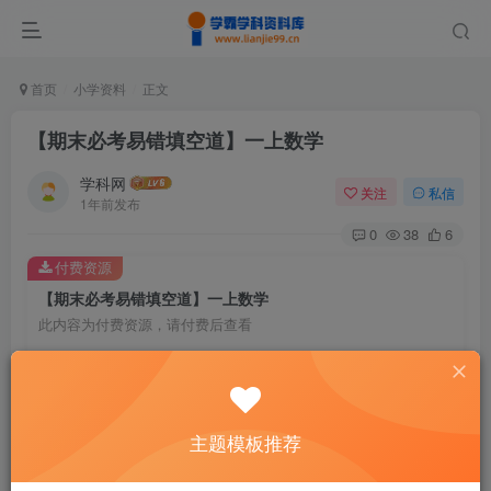
首页
小学资料
正文
【期末必考易错填空道】一上数学
学科网
关注
私信
1年前发布
0
38
6
付费资源
【期末必考易错填空道】一上数学
此内容为付费资源，请付费后查看
9.9
￥
免费
免费
黄金会员
钻石会员
主题模板推荐
暂时无法购买，请与站长联系
您当前未登录！建议登陆后购买，可保存购买订单