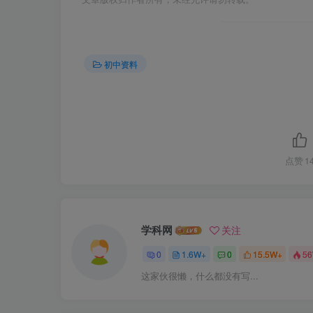
初中资料
点赞
1
学科网
关注
0
1.6W+
0
15.5W+
5
这家伙很懒，什么都没有写...