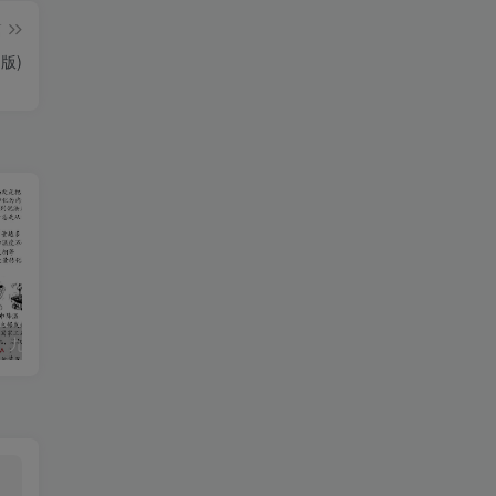
篇
版)
【2025秋新版】九年级【物理】上册期末达标测试卷（含答案）
2020-2021学年河南省驻马店市平舆县八年级上学期期中数学试题及答案(Word版)