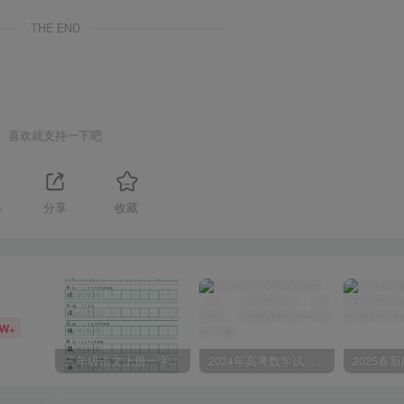
THE END
喜欢就支持一下吧
4
分享
收藏
6W+
三年级语文上册一字三描红写字表字帖
2024年高考数学试卷（文）（全国甲卷）（空白卷）