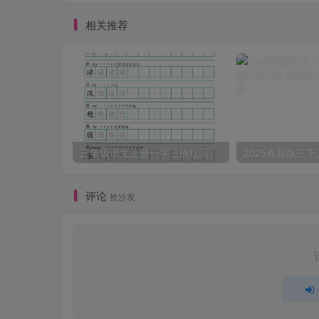
相关推荐
三年级语文上册一字三描红写字表字帖
评论
抢沙发