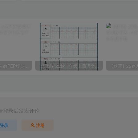
2025春新版三下人教PEP版英语背记表5页
（新版）25秋一年级上册语文生字字帖（100字）
请登录后发表评论
登录
注册