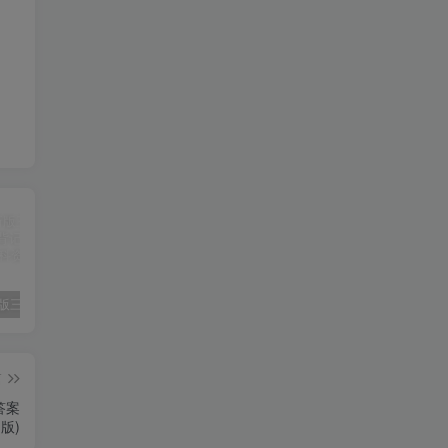
2025春新版三下人教PEP版英语背记表5页
（新版）25秋一年级上册语文生字字帖（100字）
2022年湖南省张家界市中考语文真题（空白卷）
篇
答案
d版)