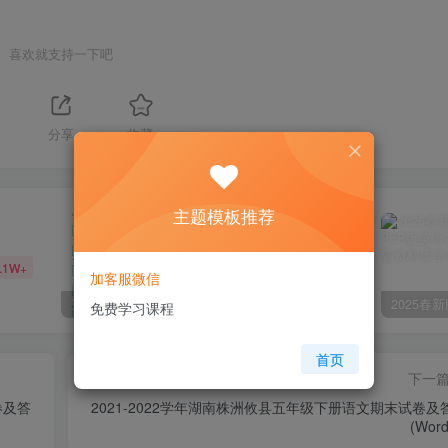
喜欢就支持一下吧
分享
收藏
主题模板推荐
.1W+
加客服微信
三年级语文上册一字三描红写字表字帖
2024年高考数学试卷（文）（全国甲卷）（空白卷）
免费学习课程
首页
下一
卷及答
2021-2022学年湖南株洲攸县五年级下册语文期末试卷及
(Wor