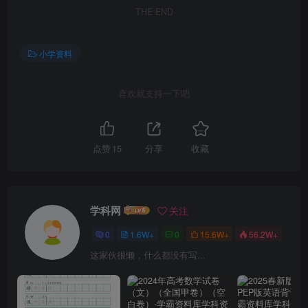
THE END
小学资料
喜欢就支持一下吧
点赞
15
分享
收藏
学科网
关注
0
1.6W+
0
15.6W+
56.2W+
这家伙很懒，什么都没有写...