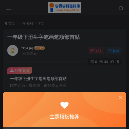
首页
小学资料
正文
一年级下册生字笔画笔顺部首贴
学科网
关注
私信
1年前发布
0
34
15
付费资源
一年级下册生字笔画笔顺部首贴
此内容为付费资源，请付费后查看
9.9
￥
免费
免费
黄金会员
钻石会员
主题模板推荐
暂时无法购买，请与站长联系
您当前未登录！建议登陆后购买，可保存购买订单