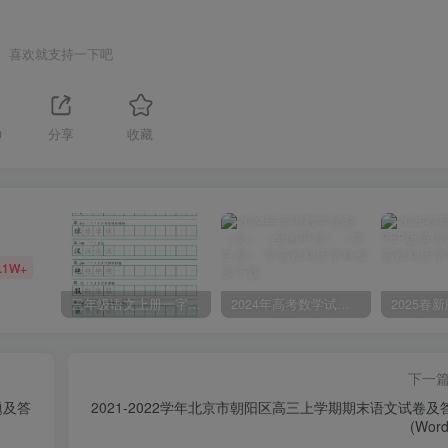
喜欢就支持一下吧
0
分享
收藏
.1W+
三年级语文上册一字三描红写字表字帖
2024年高考数学试卷（文）（全国甲卷）（空白卷）
下一
题及答
2021-2022学年北京市朝阳区高三上学期期末语文试卷及
(Wor