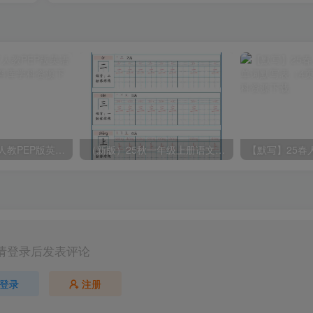
2025春新版三下人教PEP版英语背记表5页
（新版）25秋一年级上册语文生字字帖（100字）
请登录后发表评论
登录
注册