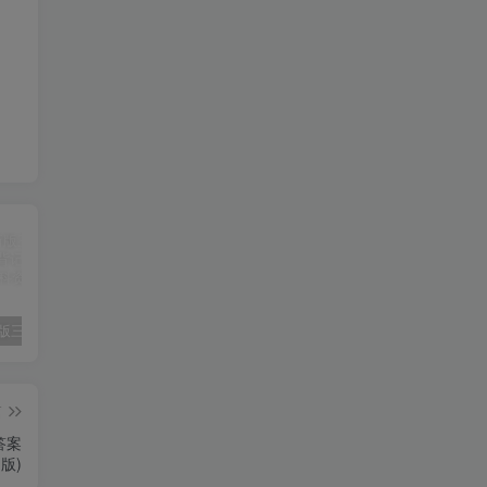
2025春新版三下人教PEP版英语背记表5页
（新版）25秋一年级上册语文生字字帖（100字）
2022年湖南省张家界市中考语文真题（空白卷）
篇
答案
d版)