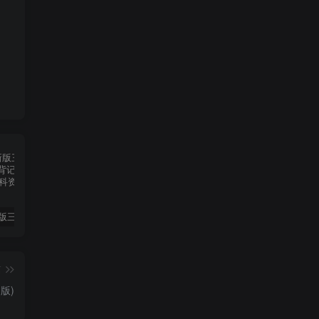
2025春新版三下人教PEP版英语背记表5页
（新版）25秋一年级上册语文生字字帖（100字）
2022年湖南省张家界市中考语文真题（空白卷）
篇
版)