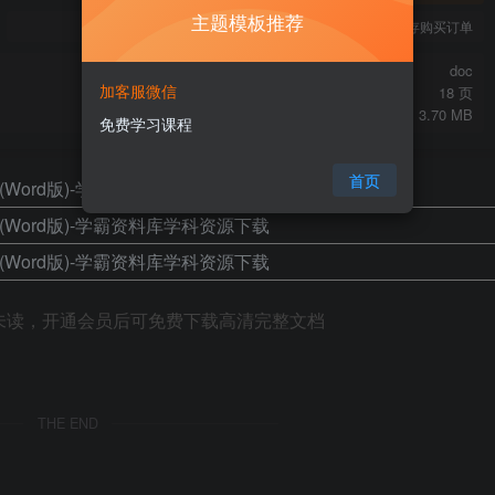
主题模板推荐
您当前未登录！建议登陆后购买，可保存购买订单
doc
加客服微信
18 页
3.70 MB
免费学习课程
首页
未读，开通会员后可免费下载高清完整文档
THE END