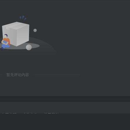
暂无评论内容
免责声明
广告合作
关于我们
 2025 ·
学霸资料库学科资源下载
· 由
zibll主题
强力驱动.