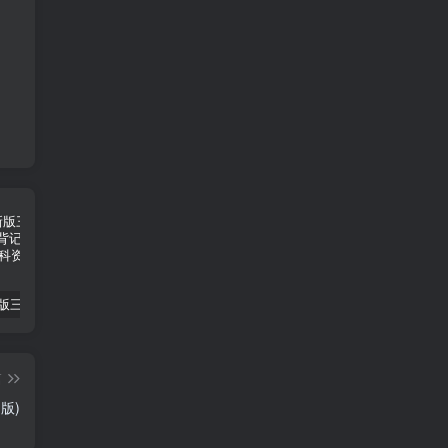
2025春新版三下人教PEP版英语背记表5页
（新版）25秋一年级上册语文生字字帖（100字）
2022年湖南省张家界市中考语文真题（空白卷）
篇
版)