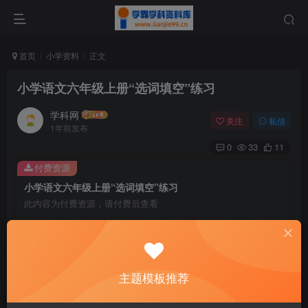
首页
小学资料
正文
小学语文六年级上册“选词填空”练习
学科网
关注
私信
1年前发布
0
33
11
付费资源
小学语文六年级上册“选词填空”练习
此内容为付费资源，请付费后查看
9.9
￥
免费
免费
黄金会员
钻石会员
主题模板推荐
暂时无法购买，请与站长联系
您当前未登录！建议登陆后购买，可保存购买订单