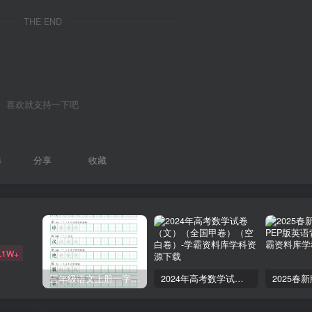
THE END
喜欢就支持一下吧
4
分享
收藏
.1W+
三年级语文上册一字三描红写字表字帖
2024年高考数学试卷（文）（全国甲卷）（空白卷）