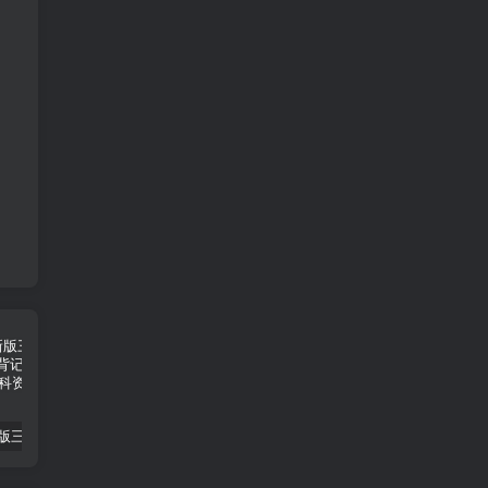
2025春新版三下人教PEP版英语背记表5页
（新版）25秋一年级上册语文生字字帖（100字）
2022年湖南省张家界市中考语文真题（空白卷）