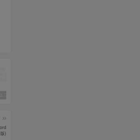
2025春新版三下人教PEP版英语背记表5页
（新版）25秋一年级上册语文生字字帖（100字）
2022年湖南省张家界市中考语文真题（空白卷）
篇
rd
版)