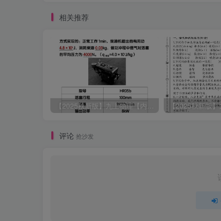
相关推荐
【2025秋新版】九上物理【内能】必刷易错题
评论
抢沙发