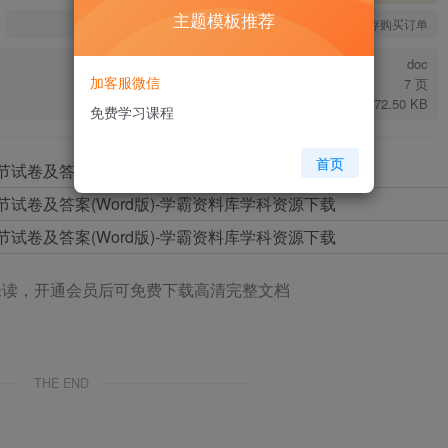
主题模板推荐
您当前未登录！建议登陆后购买，可保存购买订单
doc
加客服微信
7 页
172.50 KB
免费学习课程
首页
未读，开通会员后可免费下载高清完整文档
THE END