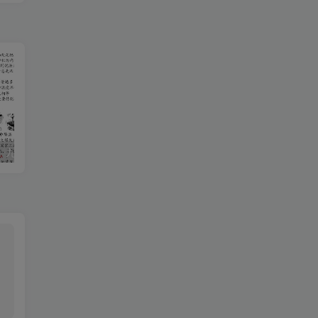
【2025秋新版】九年级【物理】上册期末达标测试卷（含答案）
2020-2021学年河南省驻马店市平舆县八年级上学期期中数学试题及答案(Word版)