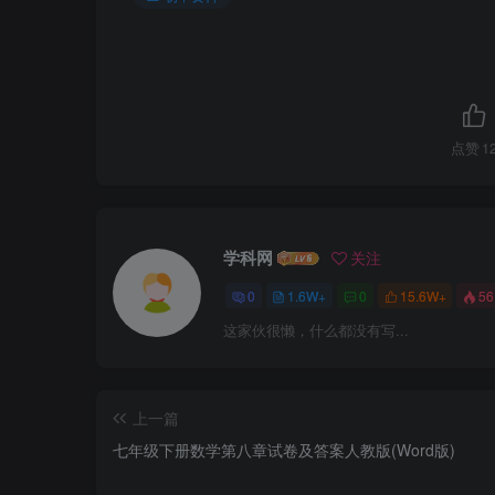
点赞
1
学科网
关注
0
1.6W+
0
15.6W+
56
这家伙很懒，什么都没有写...
上一篇
七年级下册数学第八章试卷及答案人教版(Word版)