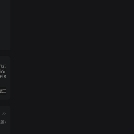
2025春新版三下人教PEP版英语背记表5页
（新版）25秋一年级上册语文生字字帖（100字）
2022年湖南省张家界市中考语文真题（空白卷）
篇
版)