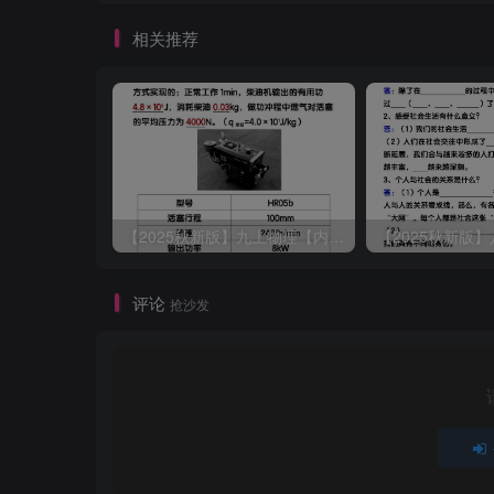
相关推荐
【2025秋新版】九上物理【内能】必刷易错题
评论
抢沙发