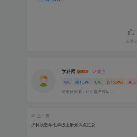
点赞
9
学科网
关注
0
1.6W+
0
15.5W+
56
这家伙很懒，什么都没有写...
上一篇
沪科版数学七年级上册知识点汇总