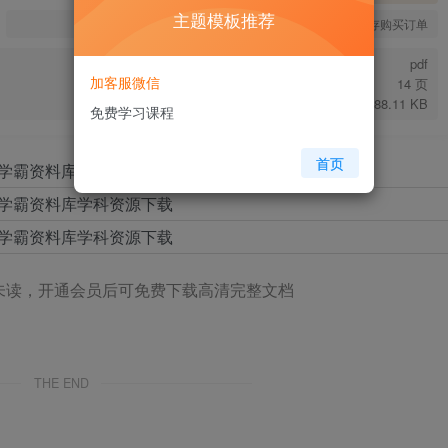
主题模板推荐
您当前未登录！建议登陆后购买，可保存购买订单
pdf
加客服微信
14 页
488.11 KB
免费学习课程
首页
未读，开通会员后可免费下载高清完整文档
THE END