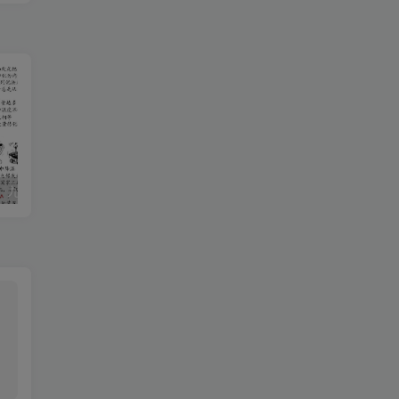
【2025秋新版】九年级【物理】上册期末达标测试卷（含答案）
2020-2021学年河南省驻马店市平舆县八年级上学期期中数学试题及答案(Word版)