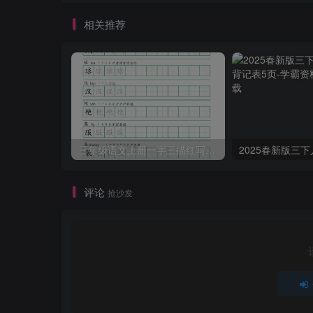
相关推荐
三年级语文上册一字三描红写字表字帖
评论
抢沙发