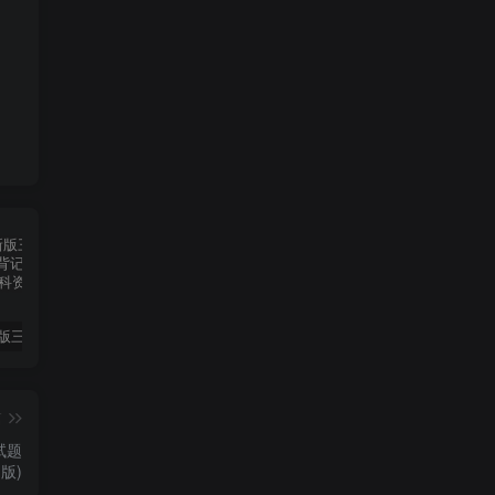
2025春新版三下人教PEP版英语背记表5页
（新版）25秋一年级上册语文生字字帖（100字）
2022年湖南省张家界市中考语文真题（空白卷）
篇
试题
版)