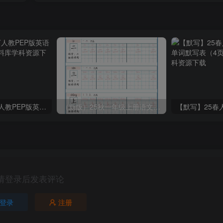
2025春新版三下人教PEP版英语背记表5页
（新版）25秋一年级上册语文生字字帖（100字）
请登录后发表评论
登录
注册