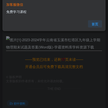
加客服微信
您当前未登录！建议登陆后购买，可保存购买订单
免费学习课程
格式
doc
页数
18 页
首页
大小
7.12 MB
——预览已结束，还剩
17
页未读——
开通会员后可免费下载高清完整文档
©
版权声明
文章版权归作者所有，未经允许请勿转载。
THE END
初中资料