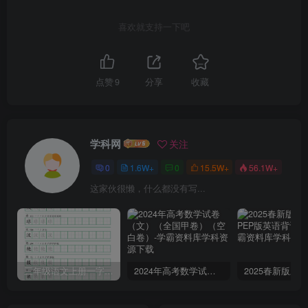
喜欢就支持一下吧
点赞
9
分享
收藏
学科网
关注
0
1.6W+
0
15.5W+
56.1W+
这家伙很懒，什么都没有写...
三年级语文上册一字三描红写字表字帖
2024年高考数学试卷（文）（全国甲卷）（空白卷）