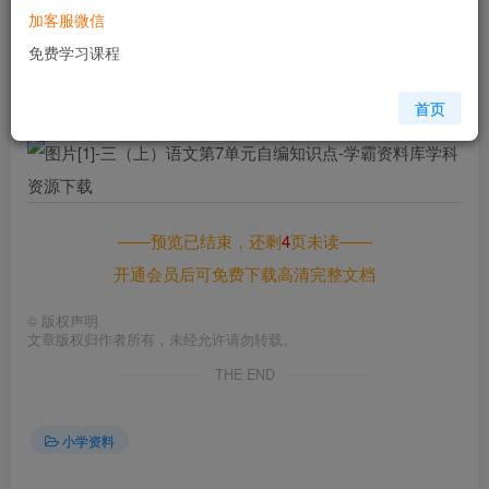
加客服微信
格式
pdf
免费学习课程
页数
5 页
大小
424.78 KB
首页
——预览已结束，还剩
4
页未读——
开通会员后可免费下载高清完整文档
©
版权声明
文章版权归作者所有，未经允许请勿转载。
THE END
小学资料