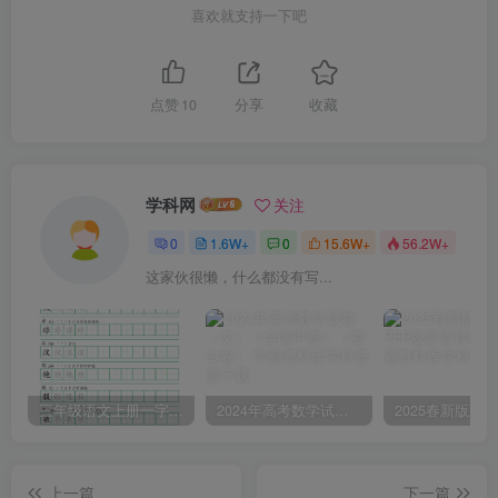
喜欢就支持一下吧
点赞
10
分享
收藏
学科网
关注
0
1.6W+
0
15.6W+
56.2W+
这家伙很懒，什么都没有写...
三年级语文上册一字三描红写字表字帖
2024年高考数学试卷（文）（全国甲卷）（空白卷）
上一篇
下一篇