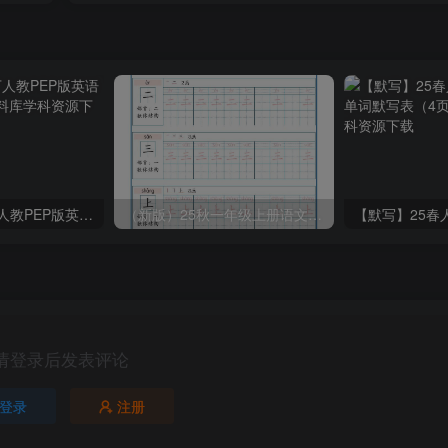
2025春新版三下人教PEP版英语背记表5页
（新版）25秋一年级上册语文生字字帖（100字）
请登录后发表评论
登录
注册