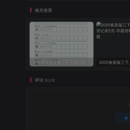
相关推荐
三年级语文上册一字三描红写字表字帖
评论
抢沙发