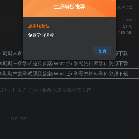
主题模板推荐
您当前未登录！建议登陆后购买，可保存购买订单
doc
加客服微信
21 页
2.98 MB
免费学习课程
首页
未读，开通会员后可免费下载高清完整文档
THE END