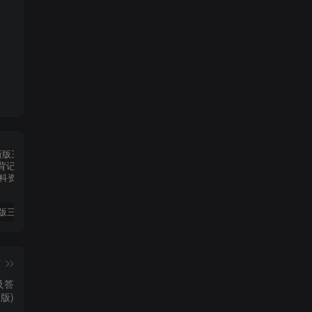
2025春新版三下人教PEP版英语背记表5页
（新版）25秋一年级上册语文生字字帖（100字）
2022年湖南省张家界市中考语文真题（空白卷）
篇
及答
d版)